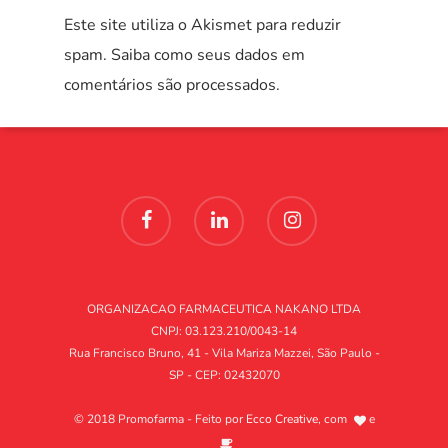
Este site utiliza o Akismet para reduzir
spam.
Saiba como seus dados em
comentários são processados
.
ORGANIZACAO FARMACEUTICA NAKANO LTDA
CNPJ: 03.123.210/0043-14
Rua Francisco Bruno, 41 - Vila Mariza Mazzei, São Paulo -
SP - CEP: 02432070
© 2018 Promofarma - Feito por
Ecco Creative
, com
e